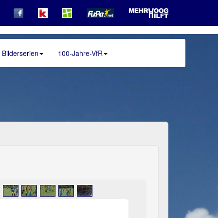
Bilderserien
100-Jahre-VfR