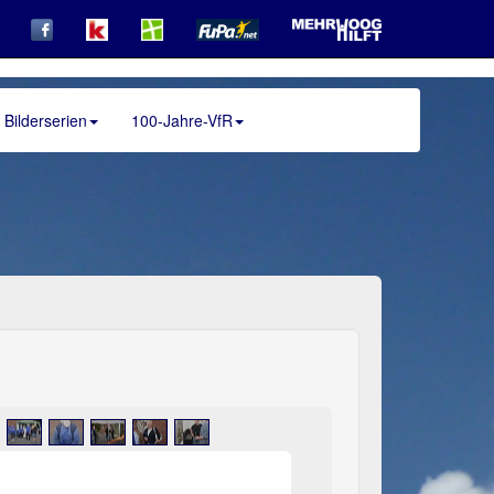
Bilderserien
100-Jahre-VfR