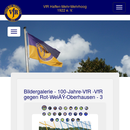
VfR Haffen-Mehr-Mehrhoog
Toggl
1922 e. V.
navig
Toggle
navigation
>
Bildergalerie - 100-Jahre-VfR -VfR
gegen Rot-WeiÃŸ-Oberhausen - 3