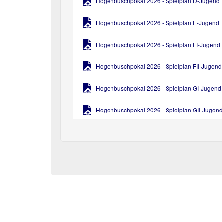
Hogenbuschpokal 2026 - Spielplan D-Jugend
Hogenbuschpokal 2026 - Spielplan E-Jugend
Hogenbuschpokal 2026 - Spielplan FI-Jugend
Hogenbuschpokal 2026 - Spielplan FII-Jugend
Hogenbuschpokal 2026 - Spielplan GI-Jugend
Hogenbuschpokal 2026 - Spielplan GII-Jugen