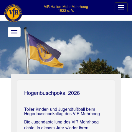
VfR Haffen-Mehr-Mehrhoog
Toggl
1922 e. V.
navig
Toggle
navigation
>
Hogenbuschpokal 2026
Toller Kinder- und Jugendfußball beim
Hogenbuschpokaltag des VfR Mehrhoog
Die Jugendabteilung des VfR Mehrhoog
richtet in diesem Jahr wieder ihren