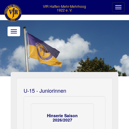
VfR Haffen-Mehr-Mehrhoog
Toggl
1922 e. V.
navig
Toggle
navigation
>
U-15 - Juniorinnen
Hinserie Saison
2026/2027