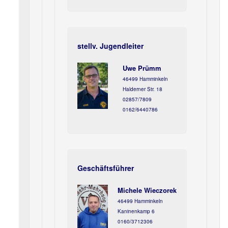
stellv. Jugendleiter
Uwe Prümm
46499 Hamminkeln
Halderner Str. 18
02857/7809
0162/6440786
Geschäftsführer
Michele Wieczorek
46499 Hamminkeln
Kaninenkamp 6
0160/3712306