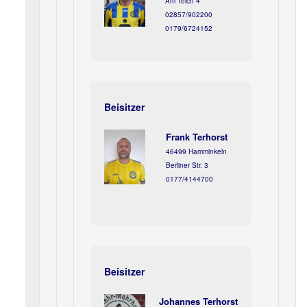
Am Teich 4
02857/902200
0179/6724152
Beisitzer
Frank Terhorst
46499 Hamminkeln
Berliner Str. 3
0177/4144700
Beisitzer
Johannes Terhorst