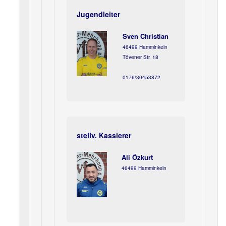
Jugendleiter
Sven Christian
46499 Hamminkeln
Tövener Str. 18
0176/30453872
stellv. Kassierer
Ali Özkurt
46499 Hamminkeln