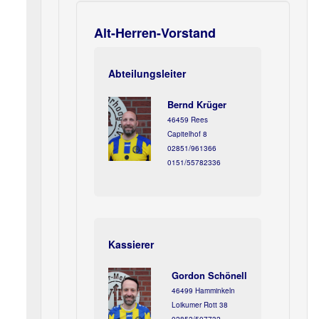
Alt-Herren-Vorstand
Abteilungsleiter
Bernd Krüger
46459 Rees
Capitelhof 8
02851/961366
0151/55782336
Kassierer
Gordon Schönell
46499 Hamminkeln
Loikumer Rott 38