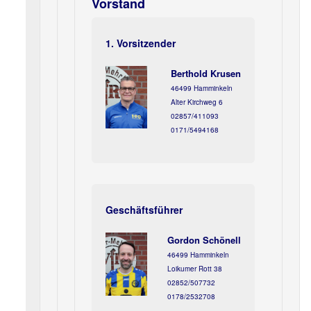
Vorstand
1. Vorsitzender
Berthold Krusen
46499 Hamminkeln
Alter Kirchweg 6
02857/411093
0171/5494168
Geschäftsführer
Gordon Schönell
46499 Hamminkeln
Loikumer Rott 38
02852/507732
0178/2532708