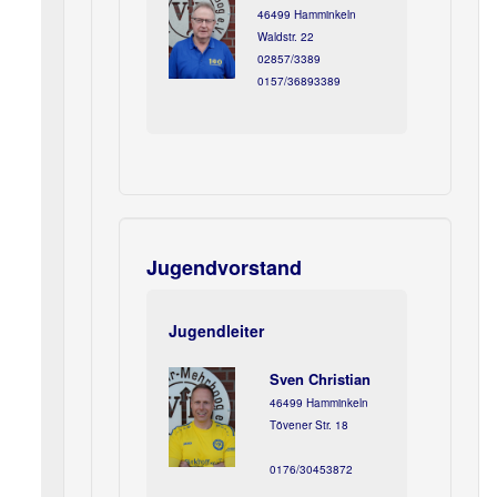
46499 Hamminkeln
Waldstr. 22
02857/3389
0157/36893389
Jugendvorstand
Jugendleiter
Sven Christian
46499 Hamminkeln
Tövener Str. 18
0176/30453872