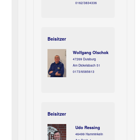
0162/3834336
Beisitzer
Wolfgang Olschok
47269 Duisburg
Am Dickelsbach 51
0173/6585613
Beisitzer
Udo Ressing
46499 Hamminkeln