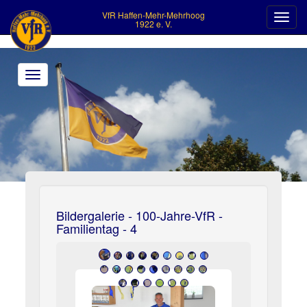
VfR Haffen-Mehr-Mehrhoog
Toggl
1922 e. V.
navig
Toggle
navigation
>
Bildergalerie - 100-Jahre-VfR -
Familientag - 4